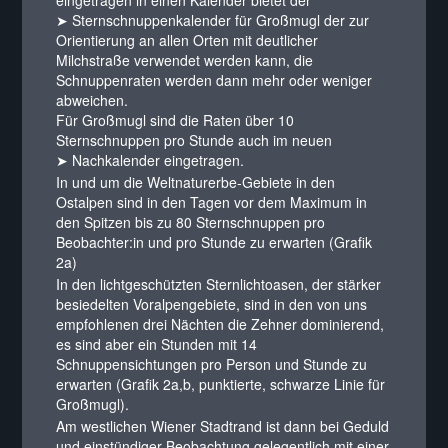
eingetragen in einen Kalender bietet der
➤ Sternschnuppenkalender für Großmugl
der zur
Orientierung an allen Orten mit deutlicher
Milchstraße verwendet werden kann, die
Schnuppenraten werden dann mehr oder weniger
abweichen.
Für Großmugl sind die Raten über 10
Sternschnuppen pro Stunde auch im neuen
➤ Nachkalender
eingetragen.
In und um die Weltnaturerbe-Gebiete in den
Ostalpen sind in den Tagen vor dem Maximum in
den Spitzen bis zu 80 Sternschnuppen pro
Beobachter:in und pro Stunde zu erwarten (Grafik
2a)
In den lichtgeschützten Sternlichtoasen, der stärker
besiedelten Voralpengebiete, sind in den von uns
empfohlenen drei Nächten die Zehner dominierend,
es sind aber ein Stunden mit 14
Schnuppensichtungen pro Person und Stunde zu
erwarten (Grafik 2a,b, punktierte, schwarze Linie für
Großmugl).
Am westlichen Wiener Stadtrand ist dann bei Geduld
und einstündiger Beobachtung gelegentlich mit einer