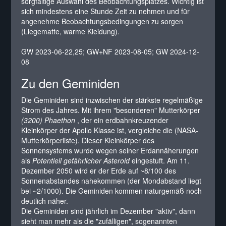
sorgfältige Auswahl des Beobachtungsplatzes. Wichtig ist
sich mindestens eine Stunde Zeit zu nehmen und für
angenehme Beobachtungsbedingungen zu sorgen
(Liegematte, warme Kleidung).
GW 2023-06-22,25; GW+NF 2023-08-05; GW 2024-12-
08
Zu den Geminiden
Die Geminiden sind inzwischen der stärkste regelmäßige
Strom des Jahres. Mit ihrem "besonderen" Mutterkörper
(3200) Phaethon
, der ein erdbahnkreuzender
Kleinkörper der Apollo Klasse ist, vergleiche die (
NASA-
Mutterkörperliste
). Dieser Kleinkörper des
Sonnensystems wurde wegen seiner Erdannäherungen
als
Potentiell gefährlicher Asteroid
eingestuft. Am 11.
Dezember 2050 wird er der Erde auf ~8/100 des
Sonnenabstandes nahekommen (der Mondabstand liegt
bei ~2/1000). Die Geminiden kommen naturgemäß noch
deutlich näher.
Die Geminiden sind jährlich im Dezember "aktiv", dann
sieht man mehr als die "zufälligen", sogenannten