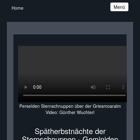
Navigation
Menü
Home
Perseïden Sternschnuppen über der Griesmoaralm
Video: Günther Wuchterl
Spätherbstnächte der
Sternschnuppen - Geminiden