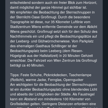
entscheidend sondern auch ein freier Blick zum Horizont,
damit möglichst der ganze Himmel gut sichtbar ist.
Wir empfehlen die Beobachtung der Sternschnuppen in
der Sternlicht-Oase Großmugl. Durch die besondere
Topographie ist diese, nur 35 Kilometer Luftlinie vom
Stadtzentrum Wiens entfernte Gemeinde vor dem Ablicht
Wiens geschützt. Großmugl setzt sich für den Schutz des
Nachthimmels ein und pflegt die Beobachtungsplätze auf
der Leeberg- und Glühwürmchenwiese. Vom Parkplatz
des ehemaligen Gasthaus Schillinger ist der
Beobachtungsplatz beim Leeberg (dem Riesen-
Hügelgrab aus der Hallstattzeit) in 20 Minuten Gehzeit
erreichbar. Die Fahrzeit von Wien Zentrum bis Großmugl
beträgt ca 40 Minuten.
Tipps: Feste Schuhe, Picknickdecken, Taschenlampe
(Rotlicht), warme Jacke, Fernglas, Operngucker
Am wichtigsten für die Beobachtung der Sternschnuppen
ist ein dunkler Beobachtungsplatz ohne blendendes Licht
und abseits der Lichtglocken der Städte. Als Faustregel
kann ein Abstand von mindestens 100 Kilometer von
Großstädten gelten. Geringere Distanzen erfordern eine