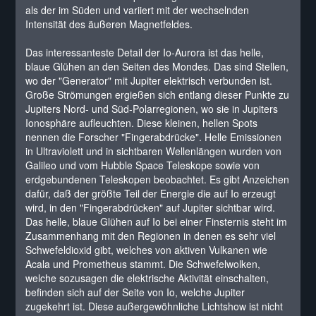
als der im Süden und variiert mit der wechselnden
Intensität des äußeren Magnetfeldes.
Das interessanteste Detail der Io-Aurora ist das helle,
blaue Glühen an den Seiten des Mondes. Das sind Stellen,
wo der "Generator" mit Jupiter elektrisch verbunden ist.
Große Strömungen ergießen sich entlang dieser Punkte zu
Jupiters Nord- und Süd-Polarregionen, wo sie in Jupiters
Ionosphäre aufleuchten. Diese kleinen, hellen Spots
nennen die Forscher "Fingerabdrücke". Helle Emissionen
in Ultraviolett und in sichtbaren Wellenlängen wurden von
Galileo und vom Hubble Space Teleskope sowie von
erdgebundenen Teleskopen beobachtet. Es gibt Anzeichen
dafür, daß der größte Teil der Energie die auf Io erzeugt
wird, in den "Fingerabdrücken" auf Jupiter sichtbar wird.
Das helle, blaue Glühen auf Io bei einer Finsternis steht im
Zusammenhang mit den Regionen in denen es sehr viel
Schwefeldioxid gibt, welches von aktiven Vulkanen wie
Acala und Prometheus stammt. Die Schwefelwolken,
welche sozusagen die elektrische Aktivität einschalten,
befinden sich auf der Seite von Io, welche Jupiter
zugekehrt ist. Diese außergewöhnliche Lichtshow ist nicht