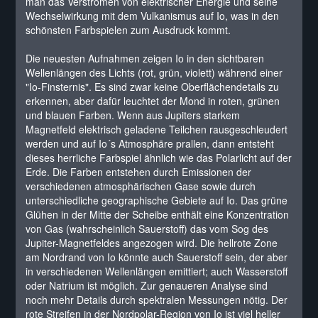
man das Verströmen von elektrischer Energie und seine
Wechselwirkung mit dem Vulkanismus auf Io, was in den
schönsten Farbspielen zum Ausdruck kommt.
Die neuesten Aufnahmen zeigen Io in den sichtbaren
Wellenlängen des Lichts (rot, grün, violett) während einer
"Io-Finsternis". Es sind zwar keine Oberflächendetails zu
erkennen, aber dafür leuchtet der Mond in roten, grünen
und blauen Farben. Wenn aus Jupiters starkem
Magnetfeld elektrisch geladene Teilchen rausgeschleudert
werden und auf Io´s Atmosphäre prallen, dann entsteht
dieses herrliche Farbspiel ähnlich wie das Polarlicht auf der
Erde. Die Farben entstehen durch Emissionen der
verschiedenen atmosphärischen Gase sowie durch
unterschiedliche geographische Gebiete auf Io. Das grüne
Glühen in der Mitte der Scheibe enthält eine Konzentration
von Gas (wahrscheinlich Sauerstoff) das vom Sog des
Jupiter-Magnetfeldes angezogen wird. Die hellrote Zone
am Nordrand von Io könnte auch Sauerstoff sein, der aber
in verschiedenen Wellenlängen emittiert; auch Wasserstoff
oder Natrium ist möglich. Zur genaueren Analyse sind
noch mehr Details durch spektralen Messungen nötig. Der
rote Streifen in der Nordpolar-Region von Io ist viel heller