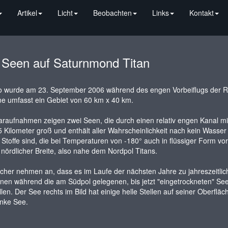
Artikel
Licht
Beobachten
Links
Kontakt
 Seen auf Saturnmond Titan
o wurde am 23. September 2006 während des engen Vorbeiflugs der 
e umfasst ein Gebiet von 60 km x 40 km.
raufnahmen zeigen zwei Seen, die durch einen relativ engen Kanal mi
5 Kilometer groß und enthält aller Wahrscheinlichkeit nach kein Wasse
 Stoffe sind, die bei Temperaturen von -180° auch in flüssiger Form
nördlicher Breite, also nahe dem Nordpol Titans.
cher nehmen an, dass es im Laufe der nächsten Jahre zu jahreszeit
nen während die am Südpol gelegenen, bis jetzt "eingetrockneten" Se
llen. Der See rechts im Bild hat einige helle Stellen auf seiner Oberflä
inke See.