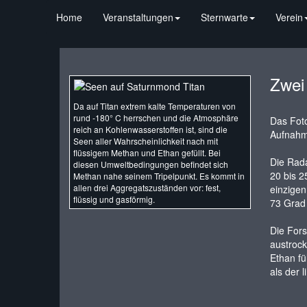
Home
Veranstaltungen
Sternwarte
Verein
Zwei
Da auf Titan extrem kalte Temperaturen von
rund -180° C herrschen und die Atmosphäre
Das Fot
reich an Kohlenwasserstoffen ist, sind die
Aufnahm
Seen aller Wahrscheinlichkeit nach mit
flüssigem Methan und Ethan gefüllt. Bei
Die Rada
diesen Umweltbedingungen befindet sich
20 bis 2
Methan nahe seinem Tripelpunkt. Es kommt in
allen drei Aggregatszuständen vor: fest,
einzigen
flüssig und gasförmig.
73 Grad 
Die Fors
austrock
Ethan fü
als der l