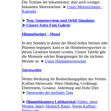
Die Termine der bekanntesten, aber auch weniger
bekannten Meteorströme. ➤
Unser Meteorschauer -
Kalender
➤
Neu: Sonnensystem und Orbit Simulator
➤ Unsere Astro Foto Galerie
Himmelszeiger - Mond
In den Stunden in denen der Mond hellen Sternen oder
Planeten begegnet, kann er als Himmelswegweiser zu
diesen Gestirnen benutzt werden. Unsere Tabelle gibt
die Momente solcher Begegnungen für die nächsten
Monate an. ➤
Unser Himmelswegweiser
Sternwetter
Wetter-Werkzeug für Beobachtungsplätze des Vereins
Kuffner-Sternwarte: Wien Ottakring, Großmugl,
Dürrenstein, Gesäuse, Judenburg und Hohe Dirn
➤
Sternwetter der nächsten Tage
➤
Himmelskamera Liebhartstal
(Süden: oben;
Westen: links); Heinrich Bauer, Verein Kuffner-
Sternwarte