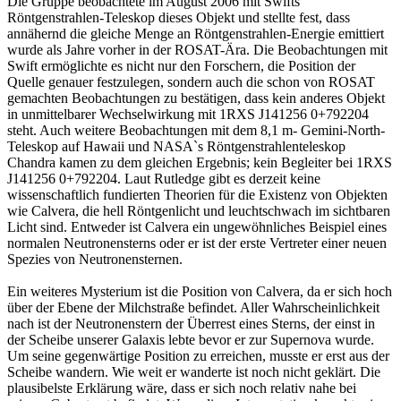
Die Gruppe beobachtete im August 2006 mit Swifts
Röntgenstrahlen-Teleskop dieses Objekt und stellte fest, dass
annähernd die gleiche Menge an Röntgenstrahlen-Energie emittiert
wurde als Jahre vorher in der ROSAT-Ära. Die Beobachtungen mit
Swift ermöglichte es nicht nur den Forschern, die Position der
Quelle genauer festzulegen, sondern auch die schon von ROSAT
gemachten Beobachtungen zu bestätigen, dass kein anderes Objekt
in unmittelbarer Wechselwirkung mit 1RXS J141256 0+792204
steht. Auch weitere Beobachtungen mit dem 8,1 m- Gemini-North-
Teleskop auf Hawaii und NASA`s Röntgenstrahlenteleskop
Chandra kamen zu dem gleichen Ergebnis; kein Begleiter bei 1RXS
J141256 0+792204. Laut Rutledge gibt es derzeit keine
wissenschaftlich fundierten Theorien für die Existenz von Objekten
wie Calvera, die hell Röntgenlicht und leuchtschwach im sichtbaren
Licht sind. Entweder ist Calvera ein ungewöhnliches Beispiel eines
normalen Neutronensterns oder er ist der erste Vertreter einer neuen
Spezies von Neutronensternen.
Ein weiteres Mysterium ist die Position von Calvera, da er sich hoch
über der Ebene der Milchstraße befindet. Aller Wahrscheinlichkeit
nach ist der Neutronenstern der Überrest eines Sterns, der einst in
der Scheibe unserer Galaxis lebte bevor er zur Supernova wurde.
Um seine gegenwärtige Position zu erreichen, musste er erst aus der
Scheibe wandern. Wie weit er wanderte ist noch nicht geklärt. Die
plausibelste Erklärung wäre, dass er sich noch relativ nahe bei