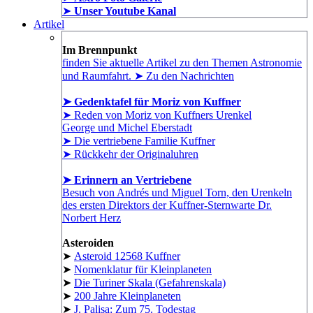
➤
Unser Youtube Kanal
Artikel
Im Brennpunkt
finden Sie aktuelle Artikel zu den Themen Astronomie
und Raumfahrt. ➤ Zu den Nachrichten
➤ Gedenktafel für Moriz von Kuffner
➤ Reden von Moriz von Kuffners Urenkel
George und Michel Eberstadt
➤ Die vertriebene Familie Kuffner
➤ Rückkehr der Originaluhren
➤ Erinnern an Vertriebene
Besuch von Andrés und Miguel Torn, den Urenkeln
des ersten Direktors der Kuffner-Sternwarte Dr.
Norbert Herz
Asteroiden
➤
Asteroid 12568 Kuffner
➤
Nomenklatur für Kleinplaneten
➤
Die Turiner Skala (Gefahrenskala)
➤
200 Jahre Kleinplaneten
➤
J. Palisa: Zum 75. Todestag