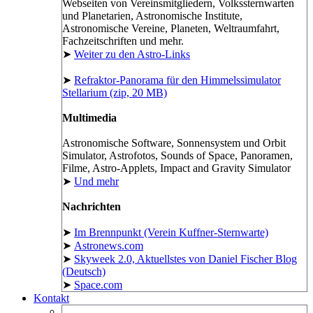
Webseiten von Vereinsmitgliedern, Volkssternwarten
und Planetarien, Astronomische Institute,
Astronomische Vereine, Planeten, Weltraumfahrt,
Fachzeitschriften und mehr.
➤
Weiter zu den Astro-Links
➤
Refraktor-Panorama für den Himmelssimulator
Stellarium (zip, 20 MB)
Multimedia
Astronomische Software, Sonnensystem und Orbit
Simulator, Astrofotos, Sounds of Space, Panoramen,
Filme, Astro-Applets, Impact and Gravity Simulator
➤
Und mehr
Nachrichten
➤
Im Brennpunkt (Verein Kuffner-Sternwarte)
➤
Astronews.com
➤
Skyweek 2.0, Aktuellstes von Daniel Fischer Blog
(Deutsch)
➤
Space.com
Kontakt