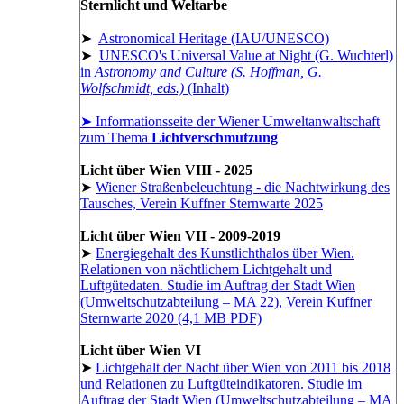
Sternlicht und Weltarbe
➤
Astronomical Heritage (IAU/UNESCO)
➤
UNESCO's Universal Value at Night (G. Wuchterl)
in
Astronomy and Culture (S. Hoffman, G.
Wolfschmidt, eds.)
(Inhalt)
➤ Informationsseite der Wiener Umweltanwaltschaft
zum Thema
Lichtverschmutzung
Licht über Wien VIII - 2025
➤
Wiener Straßenbeleuchtung - die Nachtwirkung des
Tausches, Verein Kuffner Sternwarte 2025
Licht über Wien VII - 2009-2019
➤
Energiegehalt des Kunstlichthalos über Wien.
Relationen von nächtlichem Lichtgehalt und
Luftgütedaten. Studie im Auftrag der Stadt Wien
(Umweltschutzabteilung – MA 22), Verein Kuffner
Sternwarte 2020 (4,1 MB PDF)
Licht über Wien VI
➤
Lichtgehalt der Nacht über Wien von 2011 bis 2018
und Relationen zu Luftgüteindikatoren. Studie im
Auftrag der Stadt Wien (Umweltschutzabteilung – MA