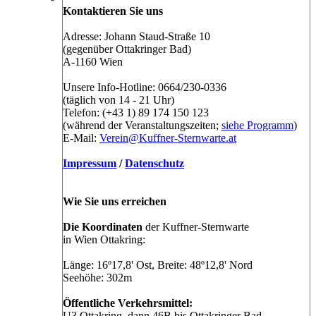
Kontaktieren Sie uns
Adresse: Johann Staud-Straße 10
(gegenüber Ottakringer Bad)
A-1160 Wien
Unsere Info-Hotline: 0664/230-0336
(täglich von 14 - 21 Uhr)
Telefon: (+43 1) 89 174 150 123
(während der Veranstaltungszeiten;
siehe Programm
)
E-Mail:
Verein@Kuffner-Sternwarte.at
Impressum
/
Datenschutz
Wie Sie uns erreichen
Die Koordinaten
der Kuffner-Sternwarte
in Wien Ottakring:
Länge: 16º17,8' Ost, Breite: 48º12,8' Nord
Seehöhe: 302m
Öffentliche Verkehrsmittel:
U3 Ottakring, dann 46B bis Ottakringer Bad