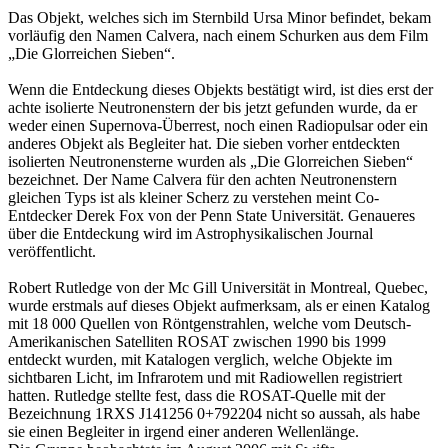
Das Objekt, welches sich im Sternbild Ursa Minor befindet, bekam
vorläufig den Namen Calvera, nach einem Schurken aus dem Film
„Die Glorreichen Sieben“.
Wenn die Entdeckung dieses Objekts bestätigt wird, ist dies erst der
achte isolierte Neutronenstern der bis jetzt gefunden wurde, da er
weder einen Supernova-Überrest, noch einen Radiopulsar oder ein
anderes Objekt als Begleiter hat. Die sieben vorher entdeckten
isolierten Neutronensterne wurden als „Die Glorreichen Sieben“
bezeichnet. Der Name Calvera für den achten Neutronenstern
gleichen Typs ist als kleiner Scherz zu verstehen meint Co-
Entdecker Derek Fox von der Penn State Universität. Genaueres
über die Entdeckung wird im Astrophysikalischen Journal
veröffentlicht.
Robert Rutledge von der Mc Gill Universität in Montreal, Quebec,
wurde erstmals auf dieses Objekt aufmerksam, als er einen Katalog
mit 18 000 Quellen von Röntgenstrahlen, welche vom Deutsch-
Amerikanischen Satelliten ROSAT zwischen 1990 bis 1999
entdeckt wurden, mit Katalogen verglich, welche Objekte im
sichtbaren Licht, im Infrarotem und mit Radiowellen registriert
hatten. Rutledge stellte fest, dass die ROSAT-Quelle mit der
Bezeichnung 1RXS J141256 0+792204 nicht so aussah, als habe
sie einen Begleiter in irgend einer anderen Wellenlänge.