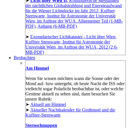
➤
Licht über Wien II
, Kontinuierliche Messungen
der nächtlichen Globalstrahlung und Energieaufwand
für die Wiener Lichtglocke im Jahr 2012, Kuffner
Sternwarte, Institut für Astronomie der Universität
Wien, im Auftrag der WUA. Allgemeiner Teil (1-MB-
PDF)
,
Anhang (6-MB-PDF)
➤
Exemplarischer Lichtkataster - Licht über Wien,
Kuffner Sternwarte, Institut für Astronomie der
Universität Wien, im Auftrag der WUA, 2012 (2,6-
MB-PDF)
Beobachten
Am Himmel
Wenn Sie wissen möchten wann die Sonne oder der
Mond auf- bzw untergeht, ob heute Nacht die ISS oder
vielleicht sogar Polarlicht beobachtbar ist, oder welche
Gestirne aktuell zu sehen sind, dann besuchen Sie
unsere Rubrik:
➤
Aktuell am Himmel
➤
Aktueller Nachtkalender für Großmugl und die
Kuffner-Sternwarte
Sternschnuppen