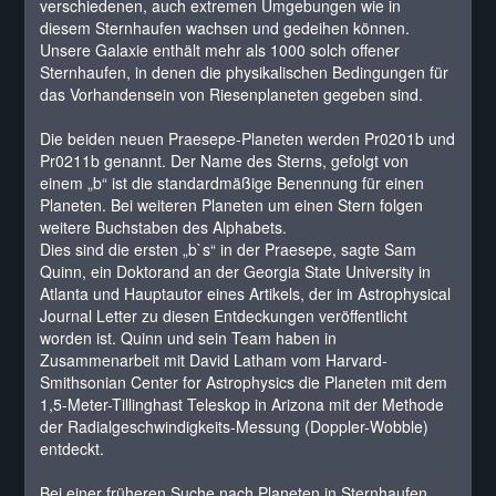
verschiedenen, auch extremen Umgebungen wie in
diesem Sternhaufen wachsen und gedeihen können.
Unsere Galaxie enthält mehr als 1000 solch offener
Sternhaufen, in denen die physikalischen Bedingungen für
das Vorhandensein von Riesenplaneten gegeben sind.
Die beiden neuen Praesepe-Planeten werden Pr0201b und
Pr0211b genannt. Der Name des Sterns, gefolgt von
einem „b“ ist die standardmäßige Benennung für einen
Planeten. Bei weiteren Planeten um einen Stern folgen
weitere Buchstaben des Alphabets.
Dies sind die ersten „b`s“ in der Praesepe, sagte Sam
Quinn, ein Doktorand an der Georgia State University in
Atlanta und Hauptautor eines Artikels, der im Astrophysical
Journal Letter zu diesen Entdeckungen veröffentlicht
worden ist. Quinn und sein Team haben in
Zusammenarbeit mit David Latham vom Harvard-
Smithsonian Center for Astrophysics die Planeten mit dem
1,5-Meter-Tillinghast Teleskop in Arizona mit der Methode
der Radialgeschwindigkeits-Messung (Doppler-Wobble)
entdeckt.
Bei einer früheren Suche nach Planeten in Sternhaufen