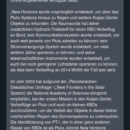
Unvorhergesehenes verfügbar bleibt.“
„New Horizons wurde ursprünglich entwickelt, um über das
Pluto-Systems hinaus zu fliegen und weitere Kuiper-Gürtel-
Objekte zu erkunden. Die Raumsonde hat daher
zusätzlichen Hydrazin-Treibstoff für einen KBO-Vorbeiflug
an Bord; sein Kommunikationssystem wurde entwickelt, um
auch weit jenseits von Pluto arbeiten zu können; sein
Stromversorgungs-System wurde entwickelt, um viele
weitere Jahre operieren zu können; und seine
wissenschaftlichen Instrumente wurden entwickelt, um
auch bei noch geringerer Lichtstärke operieren zu können,
als dies beim Vorbeiflug an 2014 MU69 der Fall sein wird.
Im Jahr 2003 hat aufgrund der „Planetarischen
Dekadischen Umfrage“ („New Frontiers in the Solar
System) die National Academy of Sciences dringend
empfohlen, bei der ersten Mission in den Kuiper-Gürtel,
Vorbeiflüge an Pluto und auch an kleinen KBOs
durchzuführen, um die Vielfalt der Objekte in dieser bisher
unerforschten Region des Sonnensystems zu untersuchen.
Die Identifizierung von PT1, der in einer ganz anderen
Klasse von KBOs ist als Pluto, könnte New Horizons