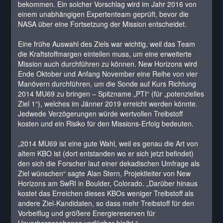
bekommen. Ein solcher Vorschlag wird im Jahr 2016 von
einem unabhängigen Expertenteam geprüft, bevor die
NASA über eine Fortsetzung der Mission entscheidet.
Eine frühe Auswahl des Ziels war wichtig, weil das Team
die Kraftstoffmargen einteilen muss, um eine erweiterte
Mission auch durchführen zu können. New Horizons wird
Ende Oktober und Anfang November eine Reihe von vier
Manövern durchführen, um die Sonde auf Kurs Richtung
2014 MU69 zu bringen – Spitzname „PTI“ (für „potenzielles
Ziel 1“), welches im Jänner 2019 erreicht werden könnte.
Jedwede Verzögerungen würde wertvollen Treibstoff
kosten und ein Risiko für den Missions-Erfolg bedeuten.
„2014 MU69 ist eine gute Wahl, weil es genau die Art von
altem KBO ist (dort entstanden wo er sich jetzt befindet)
den sich die Forscher laut einer dekadischen Umfrage als
Ziel wünschen“ sagte Alan Stern, Projektleiter von New
Horizons am SwRI in Boulder, Colorado. „Darüber hinaus
kostet das Erreichen dieses KBOs weniger Treibstoff als
andere Ziel-Kandidaten, so dass mehr Treibstoff für den
Vorbeiflug und größere Energiereserven für