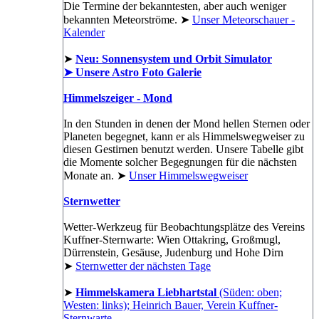
Die Termine der bekanntesten, aber auch weniger
bekannten Meteorströme. ➤
Unser Meteorschauer -
Kalender
➤
Neu: Sonnensystem und Orbit Simulator
➤ Unsere Astro Foto Galerie
Himmelszeiger - Mond
In den Stunden in denen der Mond hellen Sternen oder
Planeten begegnet, kann er als Himmelswegweiser zu
diesen Gestirnen benutzt werden. Unsere Tabelle gibt
die Momente solcher Begegnungen für die nächsten
Monate an. ➤
Unser Himmelswegweiser
Sternwetter
Wetter-Werkzeug für Beobachtungsplätze des Vereins
Kuffner-Sternwarte: Wien Ottakring, Großmugl,
Dürrenstein, Gesäuse, Judenburg und Hohe Dirn
➤
Sternwetter der nächsten Tage
➤
Himmelskamera Liebhartstal
(Süden: oben;
Westen: links); Heinrich Bauer, Verein Kuffner-
Sternwarte