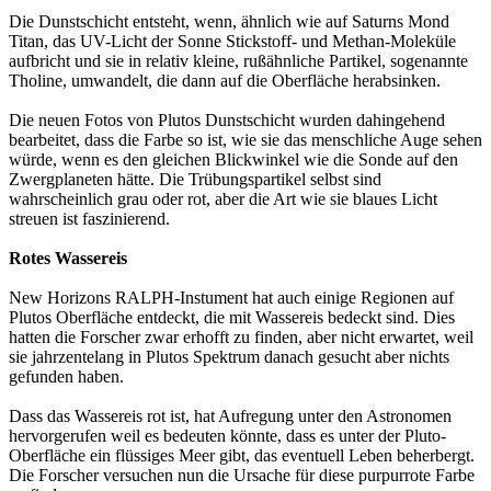
Die Dunstschicht entsteht, wenn, ähnlich wie auf Saturns Mond
Titan, das UV-Licht der Sonne Stickstoff- und Methan-Moleküle
aufbricht und sie in relativ kleine, rußähnliche Partikel, sogenannte
Tholine, umwandelt, die dann auf die Oberfläche herabsinken.
Die neuen Fotos von Plutos Dunstschicht wurden dahingehend
bearbeitet, dass die Farbe so ist, wie sie das menschliche Auge sehen
würde, wenn es den gleichen Blickwinkel wie die Sonde auf den
Zwergplaneten hätte. Die Trübungspartikel selbst sind
wahrscheinlich grau oder rot, aber die Art wie sie blaues Licht
streuen ist faszinierend.
Rotes Wassereis
New Horizons RALPH-Instument hat auch einige Regionen auf
Plutos Oberfläche entdeckt, die mit Wassereis bedeckt sind. Dies
hatten die Forscher zwar erhofft zu finden, aber nicht erwartet, weil
sie jahrzentelang in Plutos Spektrum danach gesucht aber nichts
gefunden haben.
Dass das Wassereis rot ist, hat Aufregung unter den Astronomen
hervorgerufen weil es bedeuten könnte, dass es unter der Pluto-
Oberfläche ein flüssiges Meer gibt, das eventuell Leben beherbergt.
Die Forscher versuchen nun die Ursache für diese purpurrote Farbe