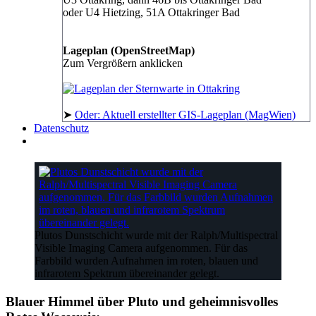
oder U4 Hietzing, 51A Ottakringer Bad
Lageplan (OpenStreetMap)
Zum Vergrößern anklicken
➤
Oder: Aktuell erstellter GIS-Lageplan (MagWien)
Datenschutz
Plutos Dunstschicht wurde mit der Ralph/Multispectral
Visible Imaging Camera aufgenommen. Für das
Farbbild wurden Aufnahmen im roten, blauen und
infrarotem Spektrum übereinander gelegt.
Blauer Himmel über Pluto und geheimnisvolles