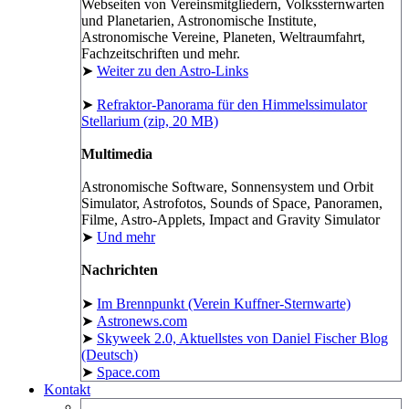
Webseiten von Vereinsmitgliedern, Volkssternwarten
und Planetarien, Astronomische Institute,
Astronomische Vereine, Planeten, Weltraumfahrt,
Fachzeitschriften und mehr.
➤
Weiter zu den Astro-Links
➤
Refraktor-Panorama für den Himmelssimulator
Stellarium (zip, 20 MB)
Multimedia
Astronomische Software, Sonnensystem und Orbit
Simulator, Astrofotos, Sounds of Space, Panoramen,
Filme, Astro-Applets, Impact and Gravity Simulator
➤
Und mehr
Nachrichten
➤
Im Brennpunkt (Verein Kuffner-Sternwarte)
➤
Astronews.com
➤
Skyweek 2.0, Aktuellstes von Daniel Fischer Blog
(Deutsch)
➤
Space.com
Kontakt