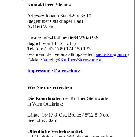
Kontaktieren Sie uns
Adresse: Johann Staud-Straße 10
(gegenüber Ottakringer Bad)
A-1160 Wien
Unsere Info-Hotline: 0664/230-0336
(täglich von 14 - 21 Uhr)
Telefon: (+43 1) 89 174 150 123
(während der Veranstaltungszeiten;
siehe Programm
)
E-Mail:
Verein@Kuffner-Sternwarte.at
Impressum
/
Datenschutz
Wie Sie uns erreichen
Die Koordinaten
der Kuffner-Sternwarte
in Wien Ottakring:
Länge: 16º17,8' Ost, Breite: 48º12,8' Nord
Seehöhe: 302m
Öffentliche Verkehrsmittel:
U3 Ottakring, dann 46B bis Ottakringer Bad