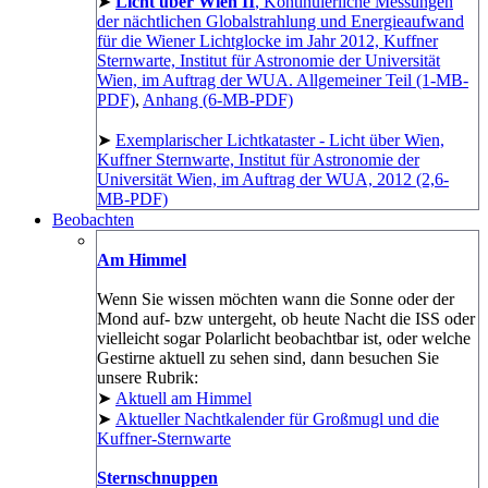
➤
Licht über Wien II
, Kontinuierliche Messungen
der nächtlichen Globalstrahlung und Energieaufwand
für die Wiener Lichtglocke im Jahr 2012, Kuffner
Sternwarte, Institut für Astronomie der Universität
Wien, im Auftrag der WUA. Allgemeiner Teil (1-MB-
PDF)
,
Anhang (6-MB-PDF)
➤
Exemplarischer Lichtkataster - Licht über Wien,
Kuffner Sternwarte, Institut für Astronomie der
Universität Wien, im Auftrag der WUA, 2012 (2,6-
MB-PDF)
Beobachten
Am Himmel
Wenn Sie wissen möchten wann die Sonne oder der
Mond auf- bzw untergeht, ob heute Nacht die ISS oder
vielleicht sogar Polarlicht beobachtbar ist, oder welche
Gestirne aktuell zu sehen sind, dann besuchen Sie
unsere Rubrik:
➤
Aktuell am Himmel
➤
Aktueller Nachtkalender für Großmugl und die
Kuffner-Sternwarte
Sternschnuppen