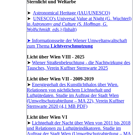
Sternlicht und Weltarbe
➤
Astronomical Heritage (IAU/UNESCO)
➤
UNESCO's Universal Value at Night (G. Wuchterl)
in
Astronomy and Culture (S. Hoffman, G.
Wolfschmidt, eds.)
(Inhalt)
➤ Informationsseite der Wiener Umweltanwaltschaft
zum Thema
Lichtverschmutzung
Licht über Wien VIII - 2025
➤
Wiener Straßenbeleuchtung - die Nachtwirkung des
Tausches, Verein Kuffner Sternwarte 2025
Licht über Wien VII - 2009-2019
➤
Energiegehalt des Kunstlichthalos über Wien.
Relationen von nächtlichem Lichtgehalt und
Luftgütedaten. Studie im Auftrag der Stadt Wien
(Umweltschutzabteilung – MA 22), Verein Kuffner
Sternwarte 2020 (4,1 MB PDF)
Licht über Wien VI
➤
Lichtgehalt der Nacht über Wien von 2011 bis 2018
und Relationen zu Luftgüteindikatoren. Studie im
Auftrag der Stadt Wien (Umweltschutzabteilung – MA