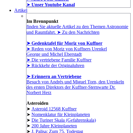
➤
Unser Youtube Kanal
Artikel
Im Brennpunkt
finden Sie aktuelle Artikel zu den Themen Astronomie
und Raumfahrt. ➤ Zu den Nachrichten
➤ Gedenktafel für Moriz von Kuffner
➤ Reden von Moriz von Kuffners Urenkel
George und Michel Eberstadt
➤ Die vertriebene Familie Kuffner
➤ Rückkehr der Originaluhren
➤ Erinnern an Vertriebene
Besuch von Andrés und Miguel Torn, den Urenkeln
des ersten Direktors der Kuffner-Sternwarte Dr.
Norbert Herz
Asteroiden
➤
Asteroid 12568 Kuffner
➤
Nomenklatur für Kleinplaneten
➤
Die Turiner Skala (Gefahrenskala)
➤
200 Jahre Kleinplaneten
➤
J. Palisa: Zum 75. Todestag