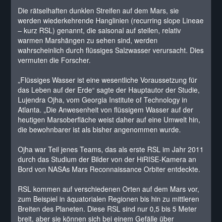
Die rätselhaften dunklen Streifen auf dem Mars, sie
werden wiederkehrende Hanglinien (recurring slope Lineae
– kurz RSL) genannt, die saisonal auf steilen, relativ
warmen Marshängen zu sehen sind, werden
wahrscheinlich durch flüssiges Salzwasser verursacht. Dies
vermuten die Forscher.
„Flüssiges Wasser ist eine wesentliche Voraussetzung für
das Leben auf der Erde“ sagte der Hauptautor der Studie,
Lujendra Ojha, vom Georgia Institute of Technology in
Atlanta. „Die Anwesenheit von flüssigem Wasser auf der
heutigen Marsoberfläche weist daher auf eine Umwelt hin,
die bewohnbarer ist als bisher angenommen wurde.
Ojha war Teil jenes Teams, das als erste RSL im Jahr 2011
durch das Studium der Bilder von der HiRISE-Kamera an
Bord von NASAs Mars Reconnaissance Orbiter entdeckte.
RSL kommen auf verschiedenen Orten auf dem Mars vor,
zum Beispiel in äquatorialen Regionen bis hin zu mittleren
Breiten des Planeten. Diese RSL sind nur 0,5 bis 5 Meter
breit, aber sie können sich bei einem Gefälle über