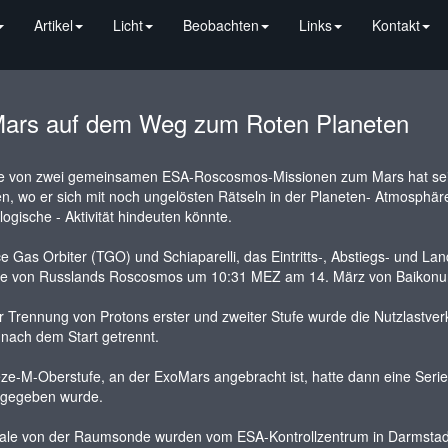
Artikel
Licht
Beobachten
Links
Kontakt
ars auf dem Weg zum Roten Planeten
te von zwei gemeinsamen ESA-Roscosmos-Missionen zum Mars hat sei
, wo er sich mit noch ungelösten Rätseln in der Planeten- Atmosphäre 
logische - Aktivität hindeuten könnte.
e Gas Orbiter (TGO) und Schiaparelli, das Eintritts-, Abstiegs- und 
e von Russlands Roscosmos um 10:31 MEZ am 14. März von Baikonur,
 Trennung von Protons erster und zweiter Stufe wurde die Nutzlastverkl
nach dem Start getrennt.
ze-M-Oberstufe, an der ExoMars angebracht ist, hatte dann eine Ser
igegeben wurde.
ale von der Raumsonde wurden vom ESA-Kontrollzentrum in Darmstadt ü