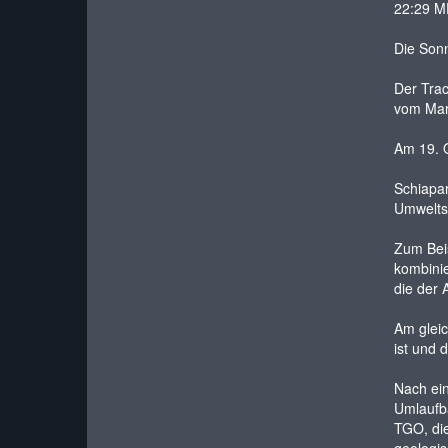
22:29 ME
Die Sonn
Der Trac
vom Mars
Am 19. O
Schiapar
Umweltst
Zum Beis
kombinie
die der 
Am gleic
ist und 
Nach ei
Umlaufba
TGO, die