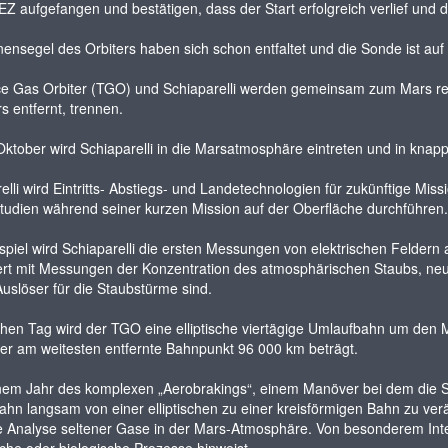
Z aufgefangen und bestätigen, dass der Start erfolgreich verlief und 
ensegel des Orbiters haben sich schon entfaltet und die Sonde ist a
e Gas Orbiter (TGO) und Schiaparelli werden gemeinsam zum Mars rei
 entfernt, trennen.
ktober wird Schiaparelli in die Marsatmosphäre eintreten und in knap
elli wird Eintritts- Abstiegs- und Landetechnologien für zukünftige Mi
udien während seiner kurzen Mission auf der Oberfläche durchführen.
piel wird Schiaparelli die ersten Messungen von elektrischen Feldern 
rt mit Messungen der Konzentration des atmosphärischen Staubs, neue Ei
Auslöser für die Staubstürme sind.
hen Tag wird der TGO eine elliptische viertägige Umlaufbahn um den
der am weitesten entfernte Bahnpunkt 96 000 km beträgt.
nem Jahr des komplexen „Aerobrakings“, einem Manöver bei dem die S
hn langsam von einer elliptischen zu einer kreisförmigen Bahn zu ver
 Analyse seltener Gase in der Mars-Atmosphäre. Von besonderem Inter