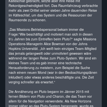
Kälteschlaf gebracht, setzte aber ihre Reise mit
Rekordgeschwindigkeit fort. Das Raumfahrzeug verbrachte
mehr als zwei Drittel seiner sieben Jahre dauernden Reise
im Kälteschlaf, um das System und die Ressourcen der
Raumsonde zu schonen.
„Das Missions-Betriebspersonal bekam immer die
Frage:“Wie beschäftigt und motiviert man sich in diesen
9½ Jahren bis zum Eintreffen beim Pluto?“ sagte Missions
Operations-Managerin Alice Bowman von der Johns
Hopkins Universität. „Ich weiß kein einziges Team-Mitglied
das jemals gelangweilt oder unmotiviert gewesen wäre
während der langen Reise zum Pluto-System. Wir sind ein
kleines Team und es gab immer eine technische
Herausforderung zu meistern, zum Beispiel die Suche
nach einem neuen Mond (war in den Beobachtungsplänen
inkludiert) oder etwas anderes beschäftigte uns. Die Zeit
verging schneller als erwartet.“
Die Annäherung an Pluto begann im Jänner 2015 mit
fernen Bildern von Pluto und Charon, die das Team vor
allem für die Navigation verwendete. Als New Horizons
immer näher an das Pluto-System heranraste, wurde es